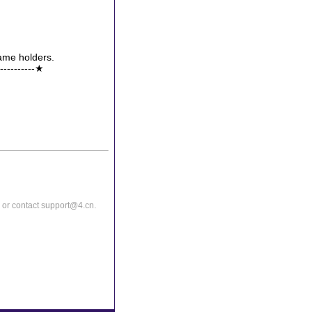
name holders.
------------★
or contact support@4.cn.